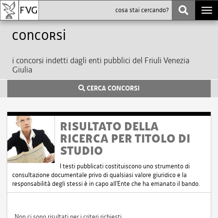
Togg
navi
Concorsi
i concorsi indetti dagli enti pubblici del Friuli Venezia
Giulia
CERCA CONCORSI
RISULTATO DELLA
RICERCA PER TITOLO DI
STUDIO
I testi pubblicati costituiscono uno strumento di
consultazione documentale privo di qualsiasi valore giuridico e la
responsabilità degli stessi è in capo all'Ente che ha emanato il bando.
Non ci sono risultati per i criteri richiesti.