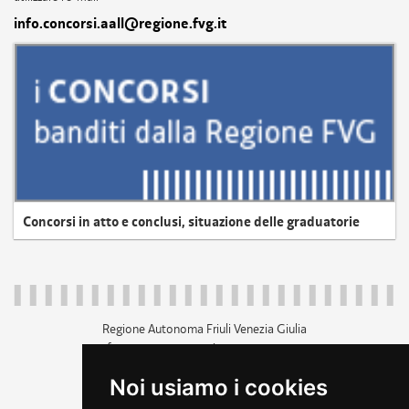
info.concorsi.aall@regione.fvg.it
Concorsi in atto e conclusi, situazione delle graduatorie
Regione Autonoma Friuli Venezia Giulia
c.f. 80014930327; p.iva 00526040324
piazza Unità d'Italia 1 Trieste
Noi usiamo i cookies
+39 040 3771111
regione.friuliveneziagiulia@certregione.fvg.it