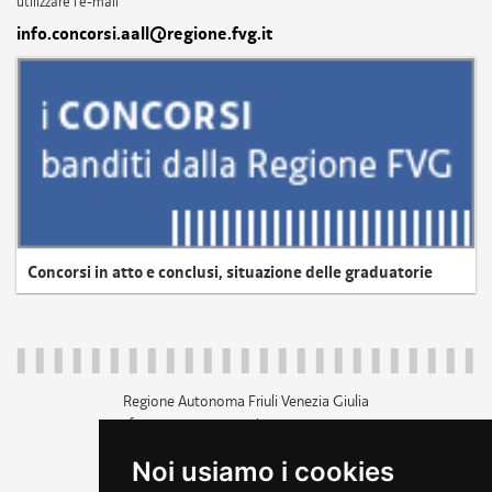
utilizzare l'e-mail
info.concorsi.aall@regione.fvg.it
Concorsi in atto e conclusi, situazione delle graduatorie
Regione Autonoma Friuli Venezia Giulia
c.f. 80014930327; p.iva 00526040324
piazza Unità d'Italia 1 Trieste
Noi usiamo i cookies
+39 040 3771111