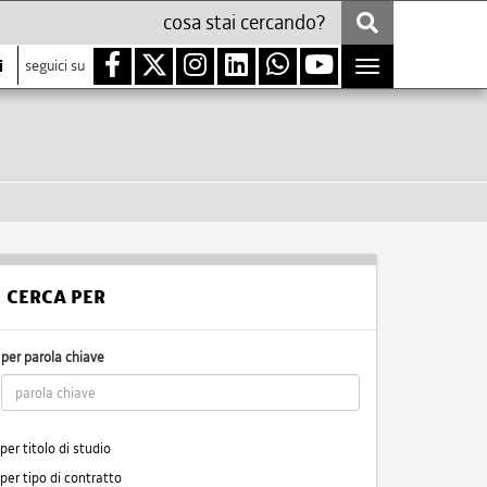
i
seguici su
Toggle
navigation
CERCA PER
per parola chiave
per titolo di studio
per tipo di contratto