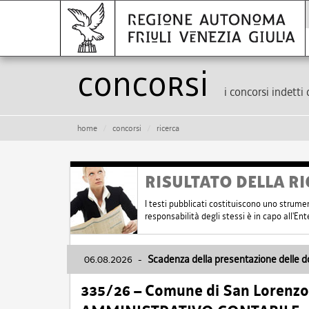
Concorsi
i concorsi indetti 
home
concorsi
ricerca
RISULTATO DELLA RI
I testi pubblicati costituiscono uno strume
responsabilità degli stessi è in capo all'E
06.08.2026
-
Scadenza della presentazione delle 
335/26 – Comune di San Lorenzo 