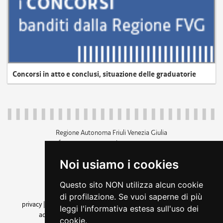
Concorsi in atto e conclusi, situazione delle graduatorie
Regione Autonoma Friuli Venezia Giulia
c.f. 80014930327; p.iva 00526040324
piazza Unità d'Italia 1 Trieste
Noi usiamo i cookies
+39 040 3771111
regione.friuliveneziagiulia@certregione.fvg.it
Questo sito NON utilizza alcun cookie
amministrazione trasparente
di profilazione. Se vuoi saperne di più
privacy
|
cookie
|
note legali
|
accessibilità
|
rss
|
dichiarazione di
leggi l'informativa estesa sull'uso dei
accessibilità
|
feedback
|
cambio preferenze cookie
cookie.