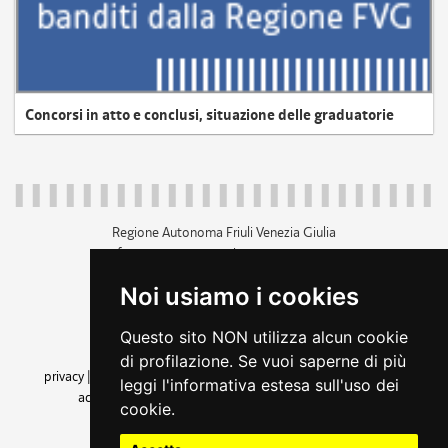
Concorsi in atto e conclusi, situazione delle graduatorie
Regione Autonoma Friuli Venezia Giulia
c.f. 80014930327; p.iva 00526040324
piazza Unità d'Italia 1 Trieste
Noi usiamo i cookies
+39 040 3771111
regione.friuliveneziagiulia@certregione.fvg.it
Questo sito NON utilizza alcun cookie
amministrazione trasparente
di profilazione. Se vuoi saperne di più
privacy
|
cookie
|
note legali
|
accessibilità
|
rss
|
dichiarazione di
leggi l'informativa estesa sull'uso dei
accessibilità
|
feedback
|
cambio preferenze cookie
cookie.
seguici su