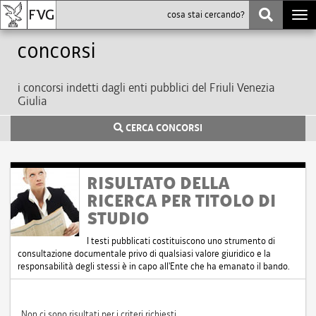
Togg
navi
Concorsi
i concorsi indetti dagli enti pubblici del Friuli Venezia
Giulia
CERCA CONCORSI
RISULTATO DELLA
RICERCA PER TITOLO DI
STUDIO
I testi pubblicati costituiscono uno strumento di
consultazione documentale privo di qualsiasi valore giuridico e la
responsabilità degli stessi è in capo all'Ente che ha emanato il bando.
Non ci sono risultati per i criteri richiesti.