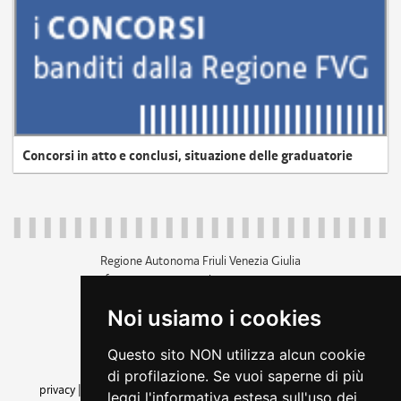
Concorsi in atto e conclusi, situazione delle graduatorie
Regione Autonoma Friuli Venezia Giulia
c.f. 80014930327; p.iva 00526040324
piazza Unità d'Italia 1 Trieste
Noi usiamo i cookies
+39 040 3771111
regione.friuliveneziagiulia@certregione.fvg.it
Questo sito NON utilizza alcun cookie
amministrazione trasparente
di profilazione. Se vuoi saperne di più
privacy
|
cookie
|
note legali
|
accessibilità
|
rss
|
dichiarazione di
leggi l'informativa estesa sull'uso dei