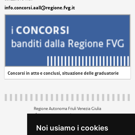
info.concorsi.aall@regione.fvg.it
Concorsi in atto e conclusi, situazione delle graduatorie
Regione Autonoma Friuli Venezia Giulia
c.f. 80014930327; p.iva 00526040324
piazza Unità d'Italia 1 Trieste
Noi usiamo i cookies
+39 040 3771111
regione.friuliveneziagiulia@certregione.fvg.it