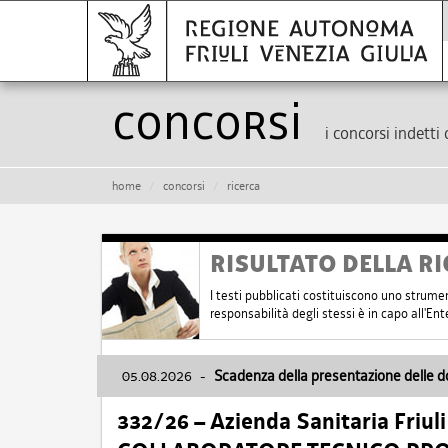
Concorsi
i concorsi indetti 
home
concorsi
ricerca
RISULTATO DELLA RI
I testi pubblicati costituiscono uno strume
responsabilità degli stessi è in capo all'E
05.08.2026
-
Scadenza della presentazione delle 
332/26 – Azienda Sanitaria Friul