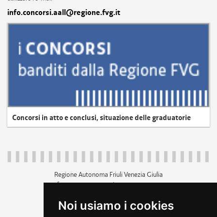
info.concorsi.aall@regione.fvg.it
Concorsi in atto e conclusi, situazione delle graduatorie
Regione Autonoma Friuli Venezia Giulia
c.f. 80014930327; p.iva 00526040324
piazza Unità d'Italia 1 Trieste
Noi usiamo i cookies
+39 040 3771111
regione.friuliveneziagiulia@certregione.fvg.it