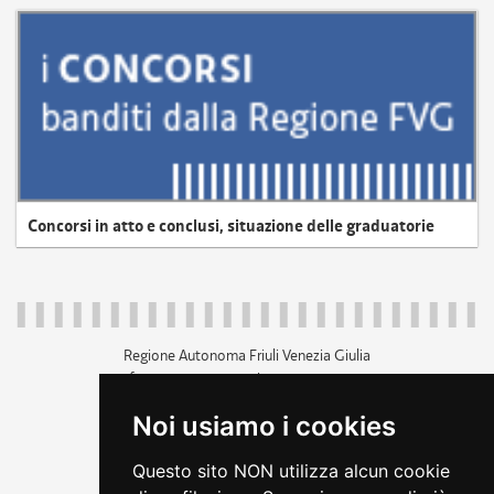
Concorsi in atto e conclusi, situazione delle graduatorie
Regione Autonoma Friuli Venezia Giulia
c.f. 80014930327; p.iva 00526040324
piazza Unità d'Italia 1 Trieste
Noi usiamo i cookies
+39 040 3771111
regione.friuliveneziagiulia@certregione.fvg.it
Questo sito NON utilizza alcun cookie
amministrazione trasparente