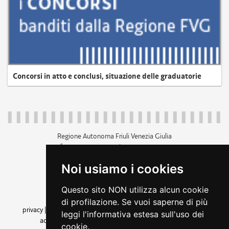
Concorsi in atto e conclusi, situazione delle graduatorie
Regione Autonoma Friuli Venezia Giulia
c.f. 80014930327; p.iva 00526040324
piazza Unità d'Italia 1 Trieste
Noi usiamo i cookies
+39 040 3771111
regione.friuliveneziagiulia@certregione.fvg.it
Questo sito NON utilizza alcun cookie
amministrazione trasparente
di profilazione. Se vuoi saperne di più
privacy
|
cookie
|
note legali
|
accessibilità
|
rss
|
dichiarazione di
leggi l'informativa estesa sull'uso dei
accessibilità
|
feedback
|
cambio preferenze cookie
cookie.