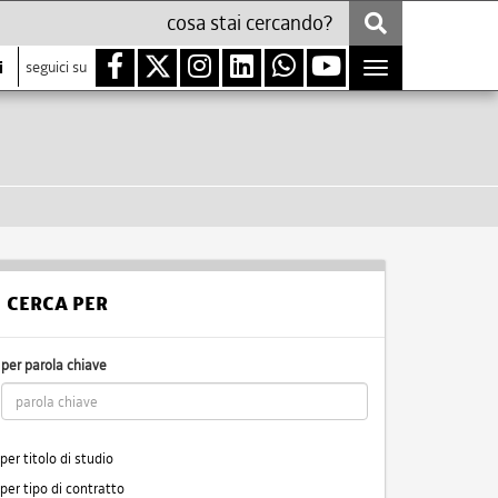
i
seguici su
Toggle
navigation
CERCA PER
per parola chiave
per titolo di studio
per tipo di contratto