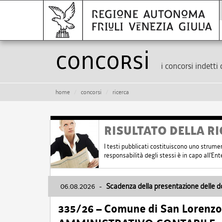
Concorsi
i concorsi indetti 
home
concorsi
ricerca
RISULTATO DELLA RI
I testi pubblicati costituiscono uno strume
responsabilità degli stessi è in capo all'E
06.08.2026
-
Scadenza della presentazione delle 
335/26 – Comune di San Lorenzo 