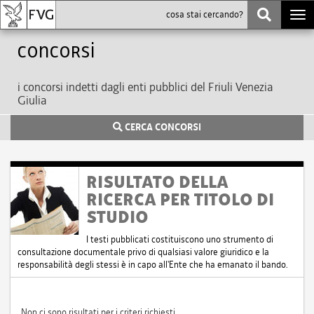
Togg
navi
Concorsi
i concorsi indetti dagli enti pubblici del Friuli Venezia
Giulia
CERCA CONCORSI
RISULTATO DELLA
RICERCA PER TITOLO DI
STUDIO
I testi pubblicati costituiscono uno strumento di
consultazione documentale privo di qualsiasi valore giuridico e la
responsabilità degli stessi è in capo all'Ente che ha emanato il bando.
Non ci sono risultati per i criteri richiesti.