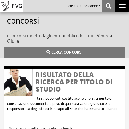
Togg
navi
Concorsi
i concorsi indetti dagli enti pubblici del Friuli Venezia
Giulia
CERCA CONCORSI
RISULTATO DELLA
RICERCA PER TITOLO DI
STUDIO
I testi pubblicati costituiscono uno strumento di
consultazione documentale privo di qualsiasi valore giuridico e la
responsabilità degli stessi è in capo all'Ente che ha emanato il bando.
Non ci sono risultati per i criteri richiesti.