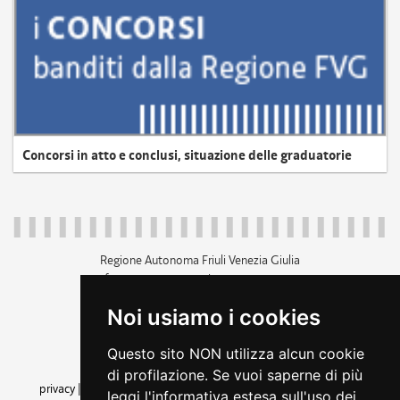
Concorsi in atto e conclusi, situazione delle graduatorie
Regione Autonoma Friuli Venezia Giulia
c.f. 80014930327; p.iva 00526040324
piazza Unità d'Italia 1 Trieste
Noi usiamo i cookies
+39 040 3771111
regione.friuliveneziagiulia@certregione.fvg.it
Questo sito NON utilizza alcun cookie
amministrazione trasparente
di profilazione. Se vuoi saperne di più
privacy
|
cookie
|
note legali
|
accessibilità
|
rss
|
dichiarazione di
leggi l'informativa estesa sull'uso dei