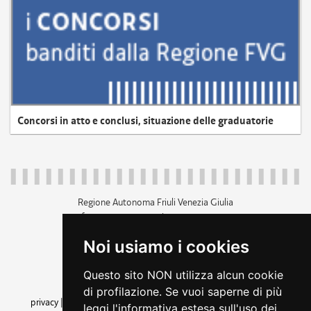
Concorsi in atto e conclusi, situazione delle graduatorie
Regione Autonoma Friuli Venezia Giulia
c.f. 80014930327; p.iva 00526040324
piazza Unità d'Italia 1 Trieste
Noi usiamo i cookies
+39 040 3771111
regione.friuliveneziagiulia@certregione.fvg.it
Questo sito NON utilizza alcun cookie
amministrazione trasparente
di profilazione. Se vuoi saperne di più
privacy
|
cookie
|
note legali
|
accessibilità
|
rss
|
dichiarazione di
leggi l'informativa estesa sull'uso dei