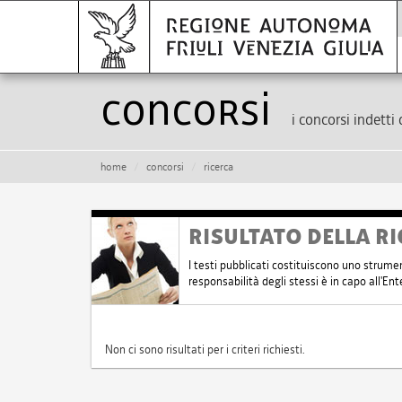
Concorsi
i concorsi indetti 
home
concorsi
ricerca
RISULTATO DELLA RI
I testi pubblicati costituiscono uno strume
responsabilità degli stessi è in capo all'E
Non ci sono risultati per i criteri richiesti.