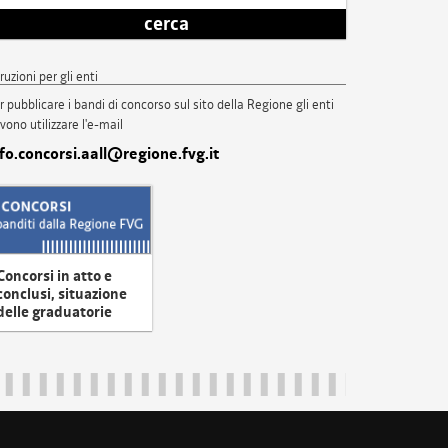
cerca
truzioni per gli enti
r pubblicare i bandi di concorso sul sito della Regione gli enti
vono utilizzare l'e-mail
nfo.concorsi.aall@regione.fvg.it
Concorsi in atto e
conclusi, situazione
delle graduatorie
uliveneziagiulia@certregione.fvg.it