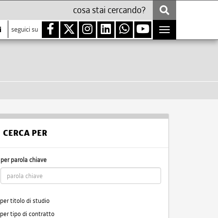
i
seguici su
Toggle
navigation
CERCA PER
per parola chiave
per titolo di studio
per tipo di contratto