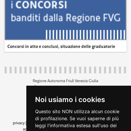
Concorsi in atto e conclusi, situazione delle graduatorie
Regione Autonoma Friuli Venezia Giulia
c.f. 80014930327; p.iva 00526040324
piazza Unità d'Italia 1 Trieste
Noi usiamo i cookies
+39 040 3771111
regione.friuliveneziagiulia@certregione.fvg.it
Questo sito NON utilizza alcun cookie
amministrazione trasparente
di profilazione. Se vuoi saperne di più
privacy
|
cookie
|
note legali
|
accessibilità
|
rss
|
dichiarazione di
leggi l'informativa estesa sull'uso dei
accessibilità
|
feedback
|
cambio preferenze cookie