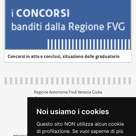
Concorsi in atto e conclusi, situazione delle graduatorie
Regione Autonoma Friuli Venezia Giulia
c.f. 80014930327; p.iva 00526040324
piazza Unità d'Italia 1 Trieste
Noi usiamo i cookies
+39 040 3771111
regione.friuliveneziagiulia@certregione.fvg.it
Questo sito NON utilizza alcun cookie
amministrazione trasparente
di profilazione. Se vuoi saperne di più
privacy
|
cookie
|
note legali
|
accessibilità
|
rss
|
dichiarazione di