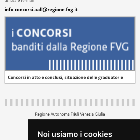
utilizzare l'e-mail
info.concorsi.aall@regione.fvg.it
Concorsi in atto e conclusi, situazione delle graduatorie
Regione Autonoma Friuli Venezia Giulia
c.f. 80014930327; p.iva 00526040324
piazza Unità d'Italia 1 Trieste
Noi usiamo i cookies
+39 040 3771111