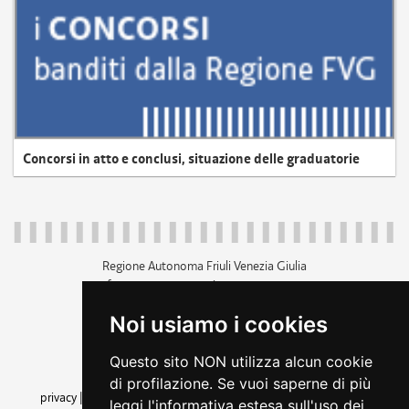
Concorsi in atto e conclusi, situazione delle graduatorie
Regione Autonoma Friuli Venezia Giulia
c.f. 80014930327; p.iva 00526040324
piazza Unità d'Italia 1 Trieste
Noi usiamo i cookies
+39 040 3771111
regione.friuliveneziagiulia@certregione.fvg.it
Questo sito NON utilizza alcun cookie
amministrazione trasparente
di profilazione. Se vuoi saperne di più
privacy
|
cookie
|
note legali
|
accessibilità
|
rss
|
dichiarazione di
leggi l'informativa estesa sull'uso dei