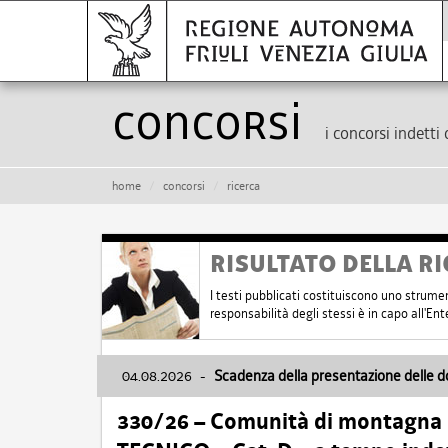
Concorsi
i concorsi indetti 
home
concorsi
ricerca
RISULTATO DELLA RI
I testi pubblicati costituiscono uno strume
responsabilità degli stessi è in capo all'E
04.08.2026
-
Scadenza della presentazione delle 
330/26 – Comunità di montagna