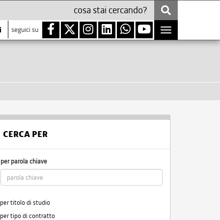
i
seguici su
Toggle
navigation
CERCA PER
per parola chiave
per titolo di studio
per tipo di contratto