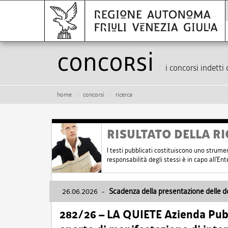
Concorsi
i concorsi indetti 
home
concorsi
ricerca
RISULTATO DELLA RI
I testi pubblicati costituiscono uno strume
responsabilità degli stessi è in capo all'E
26.06.2026
-
Scadenza della presentazione delle 
282/26 – LA QUIETE Azienda Pubbl