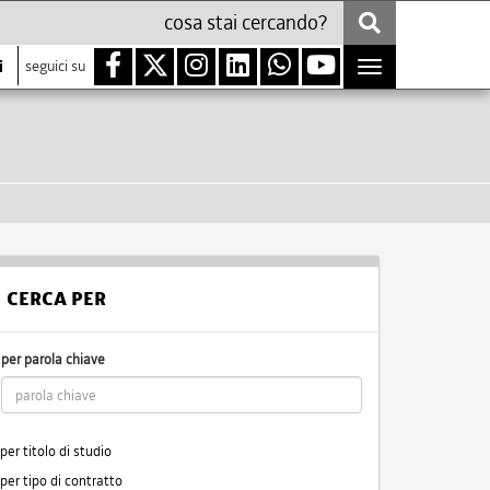
i
seguici su
Toggle
navigation
CERCA PER
per parola chiave
per titolo di studio
per tipo di contratto