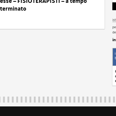
eresse – FISIOTERAPISTI – a tempo
determinato
is
pe
de
i
Regione Autonoma Friuli Venezia Giulia
40324
|
piazza Unità d'Italia 1 Trieste
|
+39 040 3771111
|
regione.fri