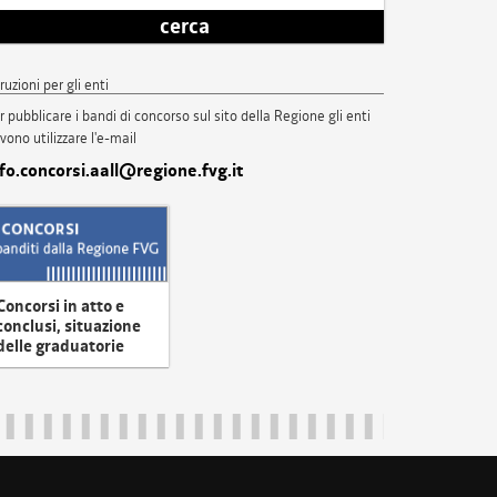
cerca
truzioni per gli enti
r pubblicare i bandi di concorso sul sito della Regione gli enti
vono utilizzare l'e-mail
nfo.concorsi.aall@regione.fvg.it
Concorsi in atto e
conclusi, situazione
delle graduatorie
uliveneziagiulia@certregione.fvg.it