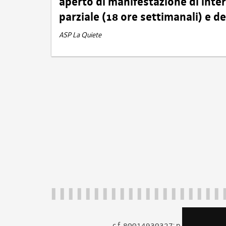
aperto di manifestazione di int
parziale (18 ore settimanali) e 
ASP La Quiete
c.f. 80014930327; p.iva 005260