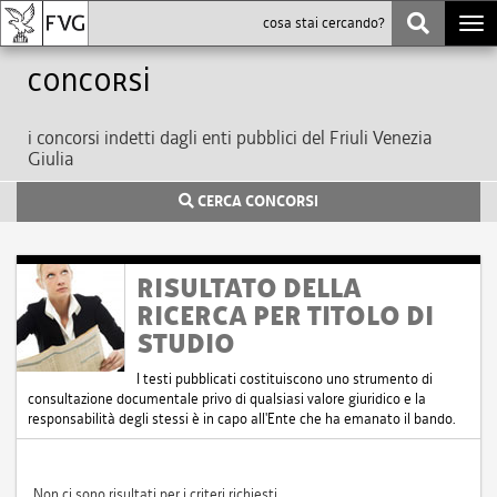
Togg
navi
Concorsi
i concorsi indetti dagli enti pubblici del Friuli Venezia
Giulia
CERCA CONCORSI
RISULTATO DELLA
RICERCA PER TITOLO DI
STUDIO
I testi pubblicati costituiscono uno strumento di
consultazione documentale privo di qualsiasi valore giuridico e la
responsabilità degli stessi è in capo all'Ente che ha emanato il bando.
Non ci sono risultati per i criteri richiesti.