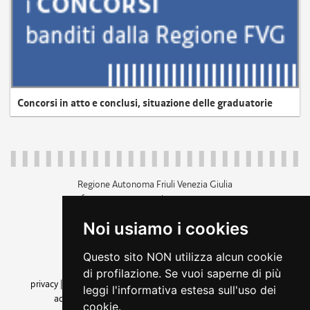
Concorsi in atto e conclusi, situazione delle graduatorie
Regione Autonoma Friuli Venezia Giulia
c.f. 80014930327; p.iva 00526040324
piazza Unità d'Italia 1 Trieste
Noi usiamo i cookies
+39 040 3771111
regione.friuliveneziagiulia@certregione.fvg.it
Questo sito NON utilizza alcun cookie
amministrazione trasparente
di profilazione. Se vuoi saperne di più
privacy
|
cookie
|
note legali
|
accessibilità
|
rss
|
dichiarazione di
leggi l'informativa estesa sull'uso dei
accessibilità
|
feedback
|
cambio preferenze cookie
cookie.