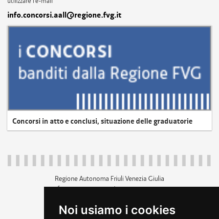
utilizzare l'e-mail
info.concorsi.aall@regione.fvg.it
Concorsi in atto e conclusi, situazione delle graduatorie
Regione Autonoma Friuli Venezia Giulia
c.f. 80014930327; p.iva 00526040324
piazza Unità d'Italia 1 Trieste
Noi usiamo i cookies
+39 040 3771111