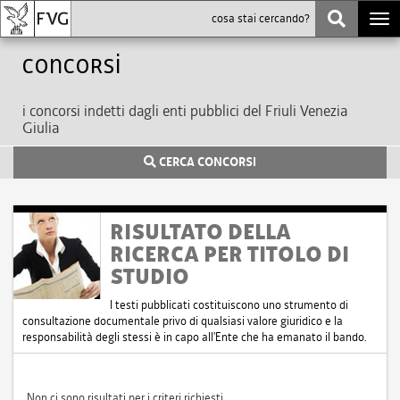
Togg
navi
Concorsi
i concorsi indetti dagli enti pubblici del Friuli Venezia
Giulia
CERCA CONCORSI
RISULTATO DELLA
RICERCA PER TITOLO DI
STUDIO
I testi pubblicati costituiscono uno strumento di
consultazione documentale privo di qualsiasi valore giuridico e la
responsabilità degli stessi è in capo all'Ente che ha emanato il bando.
Non ci sono risultati per i criteri richiesti.