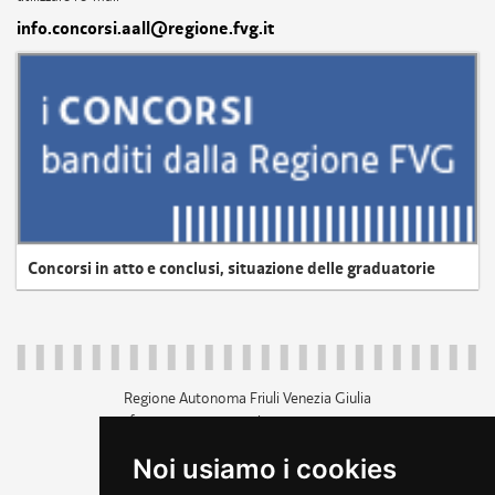
info.concorsi.aall@regione.fvg.it
Concorsi in atto e conclusi, situazione delle graduatorie
Regione Autonoma Friuli Venezia Giulia
c.f. 80014930327; p.iva 00526040324
piazza Unità d'Italia 1 Trieste
Noi usiamo i cookies
+39 040 3771111
regione.friuliveneziagiulia@certregione.fvg.it