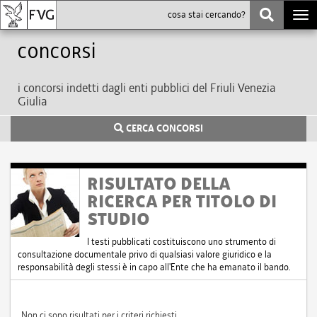
Togg
navi
Concorsi
i concorsi indetti dagli enti pubblici del Friuli Venezia
Giulia
CERCA CONCORSI
RISULTATO DELLA
RICERCA PER TITOLO DI
STUDIO
I testi pubblicati costituiscono uno strumento di
consultazione documentale privo di qualsiasi valore giuridico e la
responsabilità degli stessi è in capo all'Ente che ha emanato il bando.
Non ci sono risultati per i criteri richiesti.