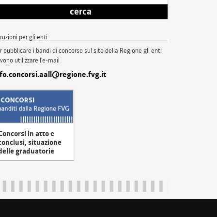
cerca
truzioni per gli enti
r pubblicare i bandi di concorso sul sito della Regione gli enti
vono utilizzare l'e-mail
nfo.concorsi.aall@regione.fvg.it
Concorsi in atto e
conclusi, situazione
delle graduatorie
uliveneziagiulia@certregione.fvg.it