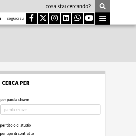
i
seguici su
Toggle
navigation
CERCA PER
per parola chiave
per titolo di studio
per tipo di contratto