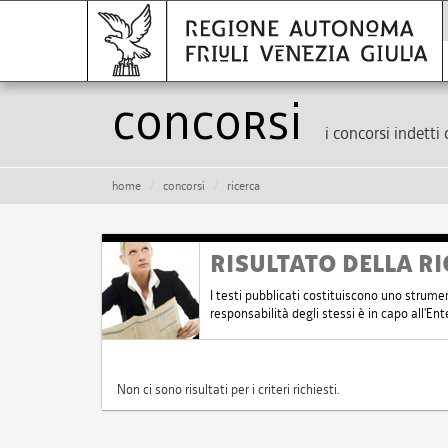
Concorsi
i concorsi indetti 
home
concorsi
ricerca
RISULTATO DELLA RI
I testi pubblicati costituiscono uno strume
responsabilità degli stessi è in capo all'E
Non ci sono risultati per i criteri richiesti.