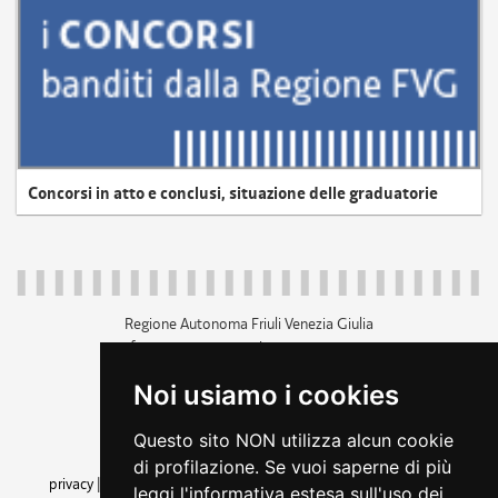
Concorsi in atto e conclusi, situazione delle graduatorie
Regione Autonoma Friuli Venezia Giulia
c.f. 80014930327; p.iva 00526040324
piazza Unità d'Italia 1 Trieste
Noi usiamo i cookies
+39 040 3771111
regione.friuliveneziagiulia@certregione.fvg.it
Questo sito NON utilizza alcun cookie
amministrazione trasparente
di profilazione. Se vuoi saperne di più
privacy
|
cookie
|
note legali
|
accessibilità
|
rss
|
dichiarazione di
leggi l'informativa estesa sull'uso dei