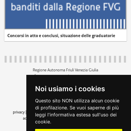
Concorsi in atto e conclusi, situazione delle graduatorie
Regione Autonoma Friuli Venezia Giulia
c.f. 80014930327; p.iva 00526040324
piazza Unità d'Italia 1 Trieste
Noi usiamo i cookies
+39 040 3771111
regione.friuliveneziagiulia@certregione.fvg.it
Questo sito NON utilizza alcun cookie
amministrazione trasparente
di profilazione. Se vuoi saperne di più
privacy
|
cookie
|
note legali
|
accessibilità
|
rss
|
dichiarazione di
leggi l'informativa estesa sull'uso dei
accessibilità
|
feedback
|
cambio preferenze cookie
cookie.
seguici su