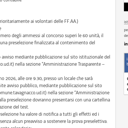
rioritariamente ai volontari delle FF.AA.)
is
e
pe
mero degli ammessi al concorso superi le 60 unità, il
de
e una preselezione finalizzata al contenimento del
i
to avviso mediante pubblicazione sul sito istituzionale del
d.it) nella sezione “Amministrazione Trasparente –
no 2026, alle ore 9.30, presso un locale che sarà
te avviso pubblico, mediante pubblicazione sul sito
omune.tavagnacco.ud.it) nella sezione “Amministrazione
alla preselezione dovranno presentarsi con una cartellina
zione del test.
selezione ha valore di notifica a tutti gli effetti ed i
enza alcun preavviso a sostenere la prova preselettiva.