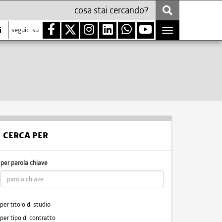
i
seguici su
Toggle
navigation
CERCA PER
per parola chiave
per titolo di studio
per tipo di contratto