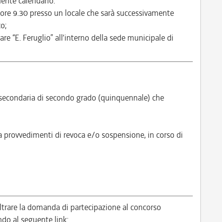
ente calendario:
6 ore 9.30 presso un locale che sarà successivamente
o;
are “E. Feruglio” all’interno della sede municipale di
secondaria di secondo grado (quinquennale) che
a provvedimenti di revoca e/o sospensione, in corso di
ltrare la domanda di partecipazione al concorso
 al seguente link: