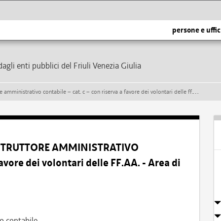
persone e uffic
dagli enti pubblici del Friuli Venezia Giulia
abile – cat. c – con riserva a favore dei volontari delle ff.aa. - area di prima assegnazione: affari generali
– ISTRUTTORE AMMINISTRATIVO
vore dei volontari delle FF.AA. - Area di
o contabile