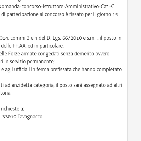
Domanda-concorso-Istruttore-Amministrativo-Cat.-C.
di partecipazione al concorso è fissato per il giorno 15
1014, commi 3 e 4 del D. Lgs. 66/2010 e s.m.i., il posto in
delle FF.AA. ed in particolare:
 delle Forze armate congedati senza demerito ovvero
ri in servizio permanente;
 e agli ufficiali in ferma prefissata che hanno completato
i ad anzidetta categoria, il posto sarà assegnato ad altri
toria.
ichieste a:
 – 33010 Tavagnacco.