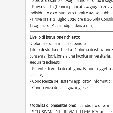
Le prove d’esame si svolgeranno secondo il segu
- Prova scritta (teorico pratica): 24 giugno 202
individuato e comunicato tramite avviso pubblic
- Prova orale: 3 luglio 2026 ore 9.30 Sala Consili
Tavagnacco (P.zza Indipendenza n. 1).
Livello di istruzione richiesto:
Diploma scuola media superiore
Titolo di studio richiesto:
Diploma di istruzione 
consenta l’iscrizione a una facoltà universitaria.
Requisiti richiesti:
- Patente di guida di categoria B, non soggetta 
validità;
- Conoscenza dei sistemi applicativi informatici;
- Conoscenza della lingua inglese.
Modalità di presentazione:
Il candidato deve ino
ESCLUSIVAMENTE IN VIA TELEMATICA, accedendo