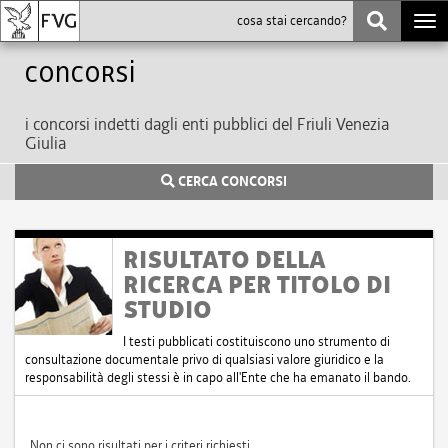
Togg
navi
Concorsi
i concorsi indetti dagli enti pubblici del Friuli Venezia
Giulia
CERCA CONCORSI
RISULTATO DELLA
RICERCA PER TITOLO DI
STUDIO
I testi pubblicati costituiscono uno strumento di
consultazione documentale privo di qualsiasi valore giuridico e la
responsabilità degli stessi è in capo all'Ente che ha emanato il bando.
Non ci sono risultati per i criteri richiesti.