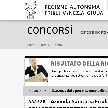
Concorsi
i concorsi indetti 
home
concorsi
ricerca
RISULTATO DELLA RI
I testi pubblicati costituiscono uno strume
responsabilità degli stessi è in capo all'E
05.08.2026
-
Scadenza della presentazione delle 
332/26 – Azienda Sanitaria Friul