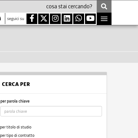
i
seguici su
Toggle
navigation
CERCA PER
per parola chiave
per titolo di studio
per tipo di contratto