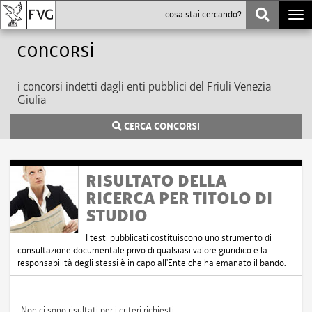
Togg
navi
Concorsi
i concorsi indetti dagli enti pubblici del Friuli Venezia
Giulia
CERCA CONCORSI
RISULTATO DELLA
RICERCA PER TITOLO DI
STUDIO
I testi pubblicati costituiscono uno strumento di
consultazione documentale privo di qualsiasi valore giuridico e la
responsabilità degli stessi è in capo all'Ente che ha emanato il bando.
Non ci sono risultati per i criteri richiesti.