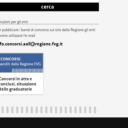
cerca
truzioni per gli enti
r pubblicare i bandi di concorso sul sito della Regione gli enti
vono utilizzare l'e-mail
nfo.concorsi.aall@regione.fvg.it
Concorsi in atto e
conclusi, situazione
delle graduatorie
uliveneziagiulia@certregione.fvg.it