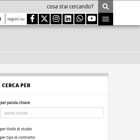
i
seguici su
Toggle
navigation
CERCA PER
per parola chiave
per titolo di studio
per tipo di contratto