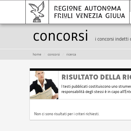
Concorsi
i concorsi indetti 
home
concorsi
ricerca
RISULTATO DELLA RI
I testi pubblicati costituiscono uno strume
responsabilità degli stessi è in capo all'E
Non ci sono risultati per i criteri richiesti.