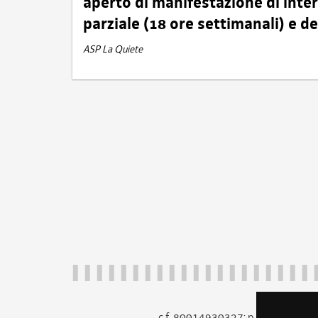
aperto di manifestazione di int
parziale (18 ore settimanali) e 
ASP La Quiete
c.f. 80014930327; p.iva 005260