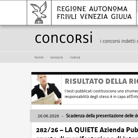
Concorsi
i concorsi indetti 
home
concorsi
ricerca
RISULTATO DELLA RI
I testi pubblicati costituiscono uno strume
responsabilità degli stessi è in capo all'E
26.06.2026
-
Scadenza della presentazione delle 
282/26 – LA QUIETE Azienda Pubbl