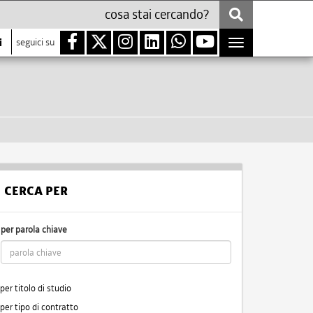
i
seguici su
Toggle
navigation
CERCA PER
per parola chiave
per titolo di studio
per tipo di contratto