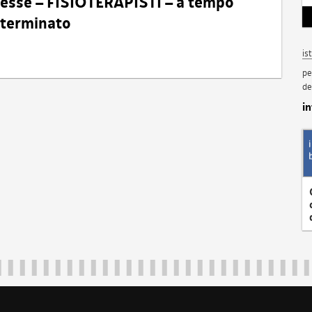
eresse – FISIOTERAPISTI – a tempo
determinato
is
pe
de
i
Regione Autonoma Friuli Venezia Giulia
40324
|
piazza Unità d'Italia 1 Trieste
|
+39 040 3771111
|
regione.fri