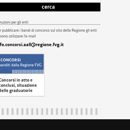
cerca
truzioni per gli enti
r pubblicare i bandi di concorso sul sito della Regione gli enti
vono utilizzare l'e-mail
nfo.concorsi.aall@regione.fvg.it
Concorsi in atto e
conclusi, situazione
delle graduatorie
uliveneziagiulia@certregione.fvg.it