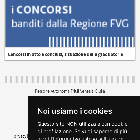
Concorsi in atto e conclusi, situazione delle graduatorie
Regione Autonoma Friuli Venezia Giulia
c.f. 80014930327; p.iva 00526040324
piazza Unità d'Italia 1 Trieste
Noi usiamo i cookies
+39 040 3771111
regione.friuliveneziagiulia@certregione.fvg.it
Questo sito NON utilizza alcun cookie
amministrazione trasparente
di profilazione. Se vuoi saperne di più
privacy
|
cookie
|
note legali
|
accessibilità
|
rss
|
dichiarazione di
leggi l'informativa estesa sull'uso dei