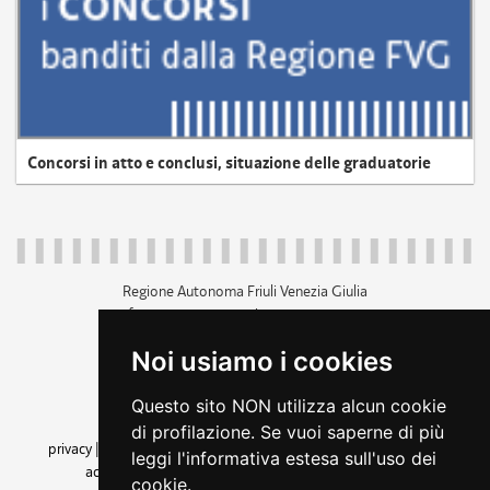
Concorsi in atto e conclusi, situazione delle graduatorie
Regione Autonoma Friuli Venezia Giulia
c.f. 80014930327; p.iva 00526040324
piazza Unità d'Italia 1 Trieste
Noi usiamo i cookies
+39 040 3771111
regione.friuliveneziagiulia@certregione.fvg.it
Questo sito NON utilizza alcun cookie
amministrazione trasparente
di profilazione. Se vuoi saperne di più
privacy
|
cookie
|
note legali
|
accessibilità
|
rss
|
dichiarazione di
leggi l'informativa estesa sull'uso dei
accessibilità
|
feedback
|
cambio preferenze cookie
cookie.