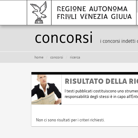
Concorsi
i concorsi indetti 
home
concorsi
ricerca
RISULTATO DELLA RI
I testi pubblicati costituiscono uno strume
responsabilità degli stessi è in capo all'E
Non ci sono risultati per i criteri richiesti.