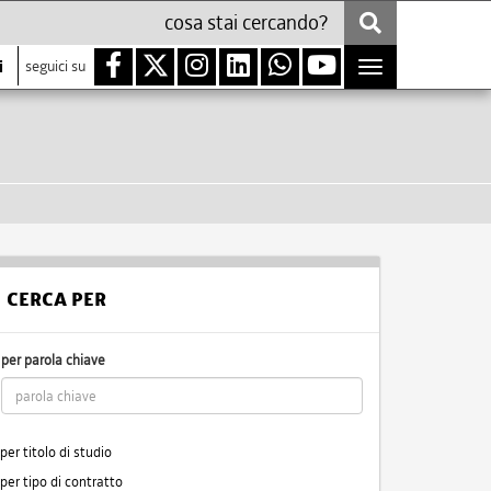
i
seguici su
Toggle
navigation
CERCA PER
per parola chiave
per titolo di studio
per tipo di contratto