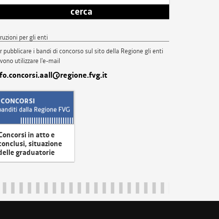
cerca
truzioni per gli enti
r pubblicare i bandi di concorso sul sito della Regione gli enti
vono utilizzare l'e-mail
nfo.concorsi.aall@regione.fvg.it
Concorsi in atto e
conclusi, situazione
delle graduatorie
uliveneziagiulia@certregione.fvg.it