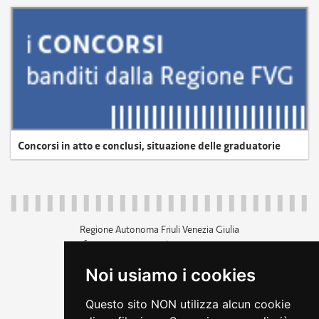
Concorsi in atto e conclusi, situazione delle graduatorie
Regione Autonoma Friuli Venezia Giulia
c.f. 80014930327; p.iva 00526040324
piazza Unità d'Italia 1 Trieste
Noi usiamo i cookies
+39 040 3771111
regione.friuliveneziagiulia@certregione.fvg.it
Questo sito NON utilizza alcun cookie
amministrazione trasparente