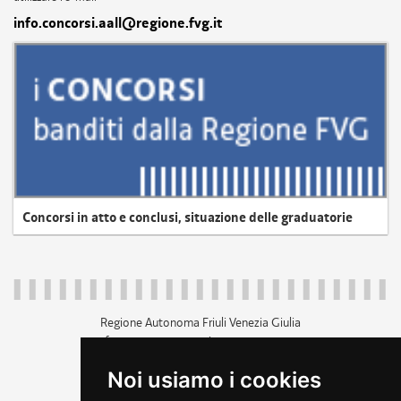
info.concorsi.aall@regione.fvg.it
Concorsi in atto e conclusi, situazione delle graduatorie
Regione Autonoma Friuli Venezia Giulia
c.f. 80014930327; p.iva 00526040324
piazza Unità d'Italia 1 Trieste
Noi usiamo i cookies
+39 040 3771111
regione.friuliveneziagiulia@certregione.fvg.it