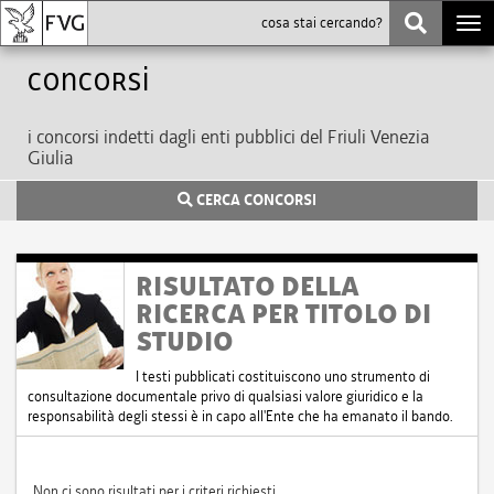
Togg
navi
Concorsi
i concorsi indetti dagli enti pubblici del Friuli Venezia
Giulia
CERCA CONCORSI
RISULTATO DELLA
RICERCA PER TITOLO DI
STUDIO
I testi pubblicati costituiscono uno strumento di
consultazione documentale privo di qualsiasi valore giuridico e la
responsabilità degli stessi è in capo all'Ente che ha emanato il bando.
Non ci sono risultati per i criteri richiesti.