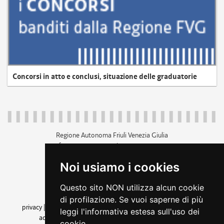
Concorsi in atto e conclusi, situazione delle graduatorie
Regione Autonoma Friuli Venezia Giulia
c.f. 80014930327; p.iva 00526040324
piazza Unità d'Italia 1 Trieste
Noi usiamo i cookies
+39 040 3771111
regione.friuliveneziagiulia@certregione.fvg.it
Questo sito NON utilizza alcun cookie
amministrazione trasparente
di profilazione. Se vuoi saperne di più
privacy
|
cookie
|
note legali
|
accessibilità
|
rss
|
dichiarazione di
leggi l'informativa estesa sull'uso dei
accessibilità
|
feedback
|
cambio preferenze cookie
cookie.