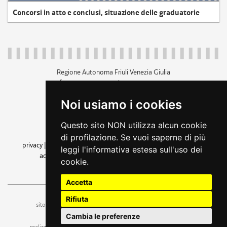
Concorsi in atto e conclusi, situazione delle graduatorie
Regione Autonoma Friuli Venezia Giulia
c.f. 80014930327; p.iva 00526040324
piazza Unità d'Italia 1 Trieste
Noi usiamo i cookies
+39 040 3771111
regione.friuliveneziagiulia@certregione.fvg.it
Questo sito NON utilizza alcun cookie
amministrazione trasparente
di profilazione. Se vuoi saperne di più
privacy
|
cookie
|
note legali
|
accessibilità
|
rss
|
dichiarazione di
leggi l'informativa estesa sull'uso dei
accessibilità
|
feedback
|
cambio preferenze cookie
cookie.
seguici su
Accetta
Rifiuta
ufficio stampa e comunicazione
sito a cura dell'
Cambia le preferenze