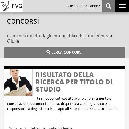
Togg
navi
Concorsi
i concorsi indetti dagli enti pubblici del Friuli Venezia
Giulia
CERCA CONCORSI
RISULTATO DELLA
RICERCA PER TITOLO DI
STUDIO
I testi pubblicati costituiscono uno strumento di
consultazione documentale privo di qualsiasi valore giuridico e la
responsabilità degli stessi è in capo all'Ente che ha emanato il bando.
Non ci sono risultati per i criteri richiesti.