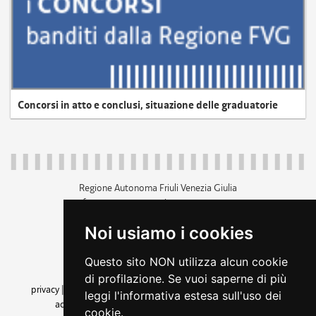
Concorsi in atto e conclusi, situazione delle graduatorie
Regione Autonoma Friuli Venezia Giulia
c.f. 80014930327; p.iva 00526040324
piazza Unità d'Italia 1 Trieste
Noi usiamo i cookies
+39 040 3771111
regione.friuliveneziagiulia@certregione.fvg.it
Questo sito NON utilizza alcun cookie
amministrazione trasparente
di profilazione. Se vuoi saperne di più
privacy
|
cookie
|
note legali
|
accessibilità
|
rss
|
dichiarazione di
leggi l'informativa estesa sull'uso dei
accessibilità
|
feedback
|
cambio preferenze cookie
cookie.